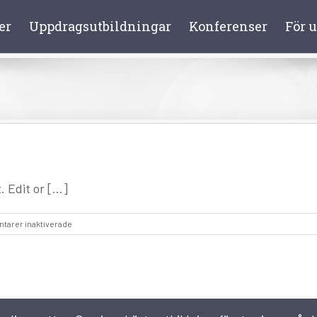
er
Uppdragsutbildningar
Konferenser
För u
 Edit or [...]
för
arer inaktiverade
Hello
world!