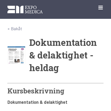
Fortsätt
till
innehållet
« Bakåt
Dokumentation
& delaktighet -
heldag
Kursbeskrivning
Dokumentation & delaktighet