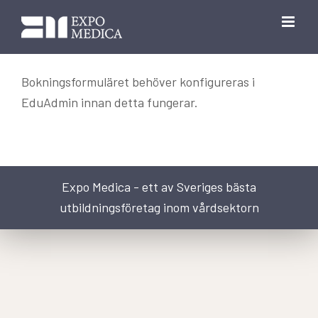
Fortsätt
till
innehållet
Bokningsformuläret behöver konfigureras i
EduAdmin innan detta fungerar.
Expo Medica - ett av Sveriges bästa
utbildningsföretag inom vårdsektorn