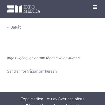
Fortsätt
till
innehållet
« Bakåt
Inga tillgängliga datum för den valda kursen
Sänd en förfrågan om kursen
Expo Medica - ett av Sveriges bästa