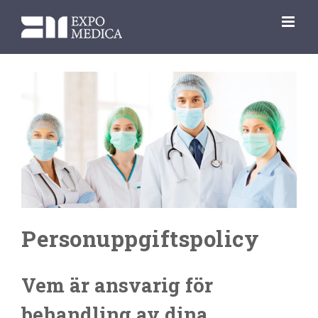
Fortsätt
till
innehållet
Personuppgiftspolicy
Vem är ansvarig för
behandling av dina