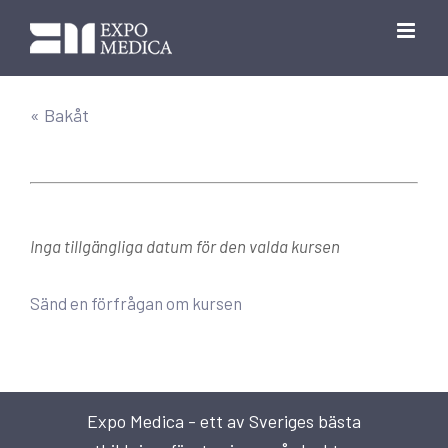
Fortsätt
till
innehållet
« Bakåt
Inga tillgängliga datum för den valda kursen
Sänd en förfrågan om kursen
Expo Medica - ett av Sveriges bästa